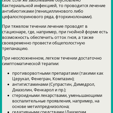
себе. Если же заболевание обусловлено
бактериальной инфекцией, то проводится лечение
антибиотиками (пенициллинового либо
цефалоспоринового ряда, фторхинолонами).
При тяжелом течении лечение проводят в
стационаре, где, например, при гнойной форме есть
возможность обеспечить отток гноя, а также
своевременно провести общеполостную
трепанацию.
При неосложненном, легком течении достаточно
симптоматической терапии:
противорвотными препаратами (такими как
Церукал, Фенегран, Компазин);
антигистаминами (Супрастин, Димедрол,
Диазолин, Фенкарол и пр.);
стероидными лекарствами, уменьшающими
воспалительные проявления, например, на
основе метилпреднизолона;
седативными средствами (Диазепам,