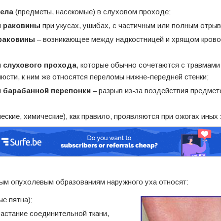
ела
(предметы, насекомые) в слуховом проходе;
я
раковины
при укусах, ушибах, с частичным или полным отрыв
раковины
– возникающее между надкостницей и хрящом крово
 слухового прохода
, которые обычно сочетаются с травмами
люсти, к ним же относятся переломы нижне-передней стенки;
 барабанной перепонки
– разрыв из-за воздействия предмет
еские, химические), как правило, проявляются при ожогах иных 
ым опухолевым образованиям наружного уха относят:
е пятна);
астание соединительной ткани,