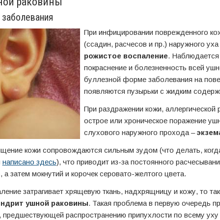
ной раковины
 заболевания
При инфицировании поврежденного ко
(ссадин, расчесов и пр.) наружного ух
рожистое воспаление
. Наблюдается
покраснение и болезненность всей ушн
буллезной форме заболевания на пове
появляются пузырьки с жидким содер
При раздражении кожи, аллергической 
острое или хроническое поражение уш
слухового наружного прохода –
экзем
лщение кожи сопровождаются сильным зудом (что делать, когд
и
написано здесь
), что приводит из-за постоянного расчесыван
, а затем мокнутий и корочек серовато-желтого цвета.
ление затрагивает хрящевую ткань, надхрящницу и кожу, то та
ондрит ушной раковины
. Такая проблема в первую очередь п
 предшествующей распространению припухлости по всему уху 