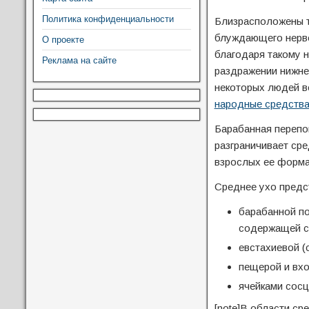
Политика конфиденциальности
Близрасположены т
блуждающего нерво
О проекте
благодаря такому 
Реклама на сайте
раздражении нижней
некоторых людей во
народные средства
Барабанная перепо
разграничивает сре
взрослых ее форма
Среднее ухо предс
барабанной по
содержащей сл
евстахиевой (
пещерой и вхо
ячейками сосц
[note]В области ср