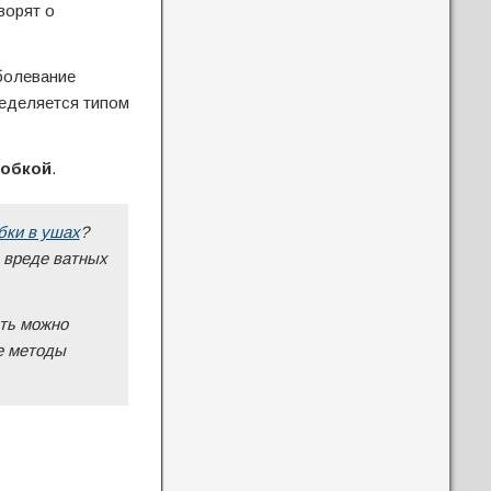
ворят о
болевание
ределяется типом
робкой
.
бки в ушах
?
о вреде ватных
ать можно
е методы