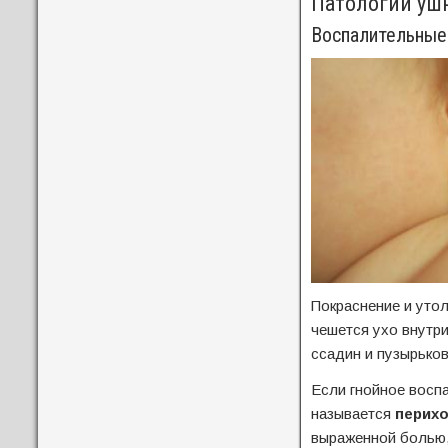
Патологии уш
Воспалительные
Покраснение и уто
чешется ухо внутр
ссадин и пузырьков
Если гнойное воспа
называется
перих
выраженной болью,