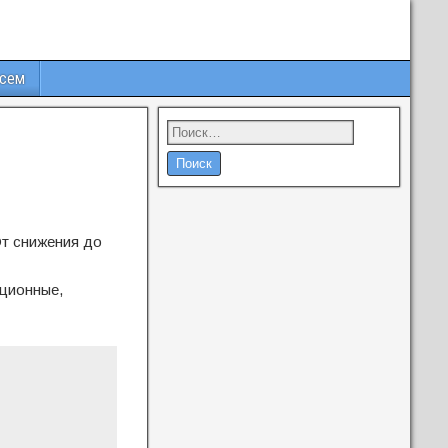
всем
От снижения до
ционные,