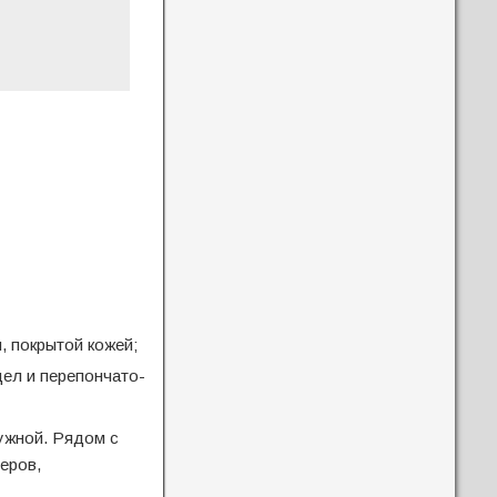
, покрытой кожей;
дел и перепончато-
ужной. Рядом с
еров,