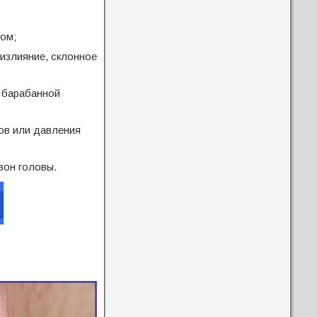
ом;
излияние, склонное
 барабанной
ов или давления
зон головы.