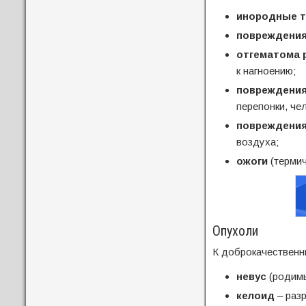
инородные т
повреждени
отгематома 
к нагноению;
повреждения
перепонки, че
повреждения
воздуха;
ожоги
(термич
Опухоли
К доброкачественн
невус
(родимы
келоид
– разр