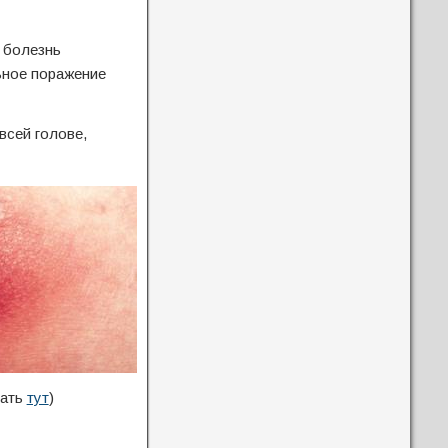
 болезнь
ьное поражение
всей голове,
тать
тут
)