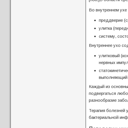
Во внутреннем ухе 
преддверие (с
улитка (передн
систему, сост
Внутреннее ухо со
улитковый (ко
нервных импул
статокинетиче
выполняющий 
Каждый из основны
подвергаться любо
разнообразие забо
Терапия болезней у
бактериальной инфе