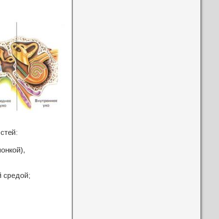
стей:
онкой),
 средой;