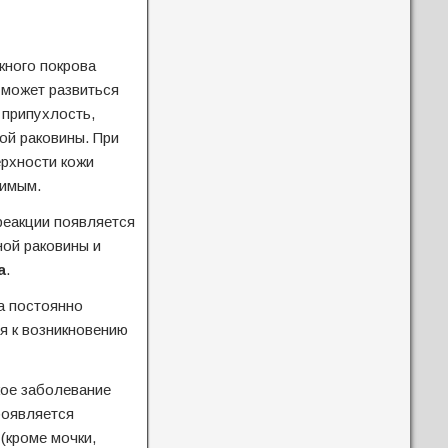
жного покрова
а может развиться
 припухлость,
ой раковины. При
рхности кожи
жимым.
реакции появляется
ной раковины и
а
.
а постоянно
ия к возникновению
кое заболевание
роявляется
(кроме мочки,