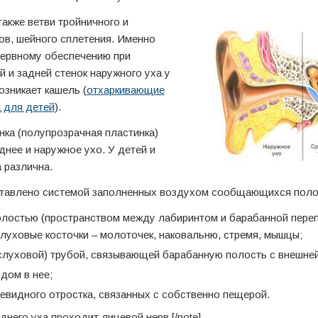
акже ветви тройничного и
в, шейного сплетения. Именно
нервному обеспечению при
 и задней стенок наружного уха у
зникает кашель (
отхаркивающие
 для детей
).
нка (полупрозрачная пластинка)
днее и наружное ухо. У детей и
 различна.
тавлено системой заполненных воздухом сообщающихся поло
лостью (пространством между лабиринтом и барабанной переп
уховые косточки – молоточек, наковальню, стремя, мышцы;
слуховой) трубой, связывающей барабанную полость с внешней
дом в нее;
евидного отростка, связанных с собственно пещерой.
еднего уха проходит лицевой нерв.[/note]