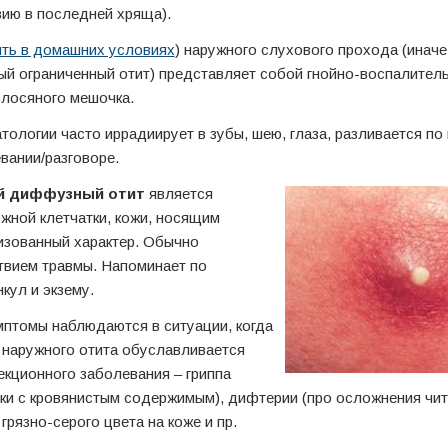
вию в последней хряща).
ить в домашних условиях
) наружного слухового прохода (иначе
ый ограниченный отит) представляет собой гнойно-воспалител
олосяного мешочка.
тологии часто иррадиирует в зубы, шею, глаза, разливается по 
вании/разговоре.
й диффузный отит
является
жной клетчатки, кожи, носящим
лизованный характер. Обычно
твием травмы. Напоминает по
кул и экзему.
птомы наблюдаются в ситуации, когда
наружного отита обуславливается
кционного заболевания – гриппа
ьки с кровянистым содержимым), дифтерии (про осложнения чи
грязно-серого цвета на коже и пр.