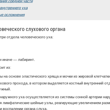
ния средней части
внутреннего уха
ые осложнения
веческого слухового органа
три отдела человеческого уха:
и иначе — лабиринт.
ит из:
ы на основе эластического хряща и мочки из жировой клетчатки
хового прохода, в котором выделяется костный внутренний от
ужный.
наружного уха осуществляется из системы сонной артерии нар
я лимфатические шейные узлы, реагирующие увеличением разм
и воспалении органа слуха.