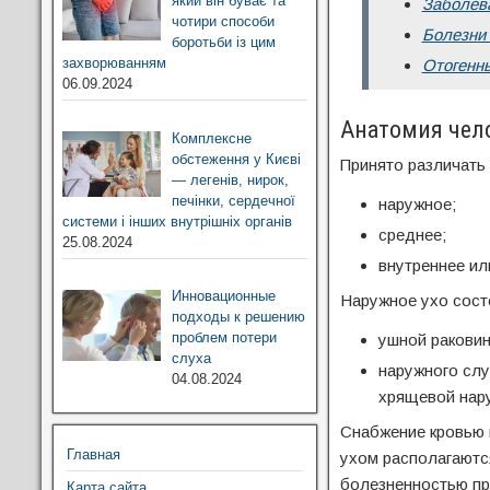
який він буває та
Заболева
чотири способи
Болезни 
боротьби із цим
захворюванням
Отогенн
06.09.2024
Анатомия чело
Комплексне
обстеження у Києві
Принято различать 
— легенів, нирок,
печінки, сердечної
наружное;
системи і інших внутрішніх органів
среднее;
25.08.2024
внутреннее ил
Инновационные
Наружное ухо состо
подходы к решению
проблем потери
ушной раковин
слуха
наружного слу
04.08.2024
хрящевой нар
Снабжение кровью 
Главная
ухом располагаютс
болезненностью пр
Карта сайта