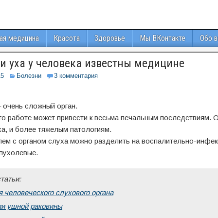
ая медицина
Красота
Здоровье
Мы ВКонтакте
Обо 
и уха у человека известны медицине
15
Болезни
3 комментария
 очень сложный орган.
го работе может привести к весьма печальным последствиям. 
а, и более тяжелым патологиям.
ем с органом слуха можно разделить на воспалительно-инфек
опухолевые.
татьи:
 человеческого слухового органа
ии ушной раковины