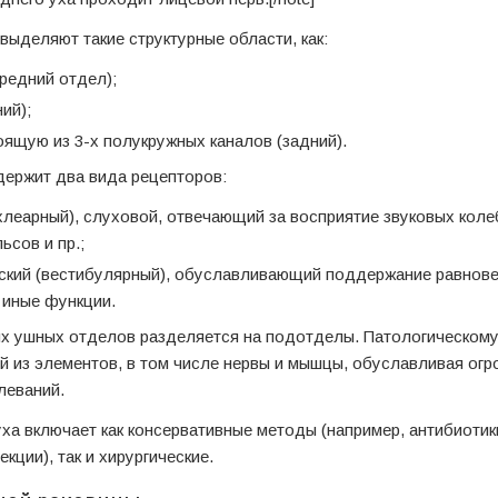
выделяют такие структурные области, как:
редний отдел);
ий);
оящую из 3-х полукружных каналов (задний).
держит два вида рецепторов:
хлеарный), слуховой, отвечающий за восприятие звуковых коле
ьсов и пр.;
ский (вестибулярный), обуславливающий поддержание равнове
иные функции.
х ушных отделов разделяется на подотделы. Патологическом
й из элементов, в том числе нервы и мышцы, обуславливая ог
леваний.
ха включает как консервативные методы (например, антибиотик
кции), так и хирургические.