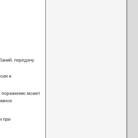
баний, передачу
сия и
у поражению может
ромное
и при