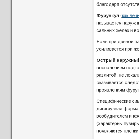
благодаря отсутст
Фурункул
(
как леч
называется наружн
сальных желез и в
Боль при данной па
усиливается при же
Острый наружны
воспалением подко
разлитой, не лока
оказывается следс
проявлениям фурун
Специфические сим
диффузная форма 
возбудителем инфе
(характерны пузыр
появляются пленки 