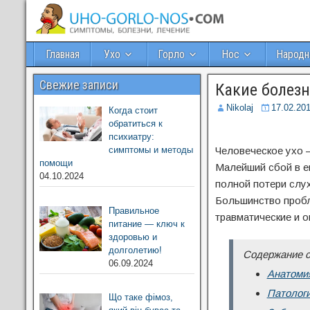
Главная
Ухо
Горло
Нос
Народн
Свежие записи
Какие болезн
Nikolaj
17.02.20
Когда стоит
обратиться к
психиатру:
симптомы и методы
Человеческое ухо –
помощи
Малейший сбой в е
04.10.2024
полной потери слух
Большинство пробл
Правильное
травматические и 
питание — ключ к
здоровью и
долголетию!
Содержание с
06.09.2024
Анатомия
Патолог
Що таке фімоз,