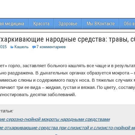
ая медицина
Красота
Здоровье
Мы ВКонтакте
Обо 
харкивающие народные средства: травы, 
2015
Кашель
7 комментариев
т» горло, заставляет больного кашлять все чаще и в результа
ьно раздражена. В дыхательных органах образуется мокрота – 
примесью слюны и содержимого пазух носа. В тяжелых случаях
личают три ее вида – жидкая, густая и вязкая. По цвету, состав
гностировать десятки заболеваний.
татьи:
ие серозно-гнойной мокроты народными средствами
 отхаркивающие средства при слизистой и слизисто-гнойной м