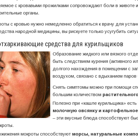
ляемое с кровавыми прожилками сопровождают боли в животе и
ительные органы.
роты с кровью нужно немедленно обратиться к врачу для устан
едства народной медицины, вы рискуете только усугубить ситу
отхаркивающие средства для курильщиков
Образование жидкого или вязкого отд
быть следствием курения (активного ил
долгого нахождения в помещении с за
воздухом, связано с вдыханием паров
Снять симптомы можно при помощи сп
большим количеством
растительного
Полезно при «кашле курильщика» есть
молочную овсянку и картофельное
– эти вкусные блюда способствуют бы
кроты.
зжижения мокроты способствуют
морсы, натуральные компо