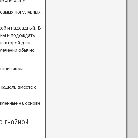
можно чаще.
 самых популярных
хой и надсадный. В
ины и подождать
на второй день
м лечении обычно
тной кишки.
 кашель вместе с
овленные на основе
о-гнойной