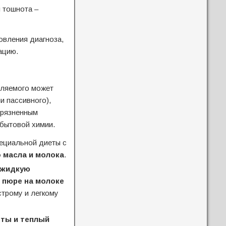
 тошнота –
овления диагноза,
ацию.
еляемого может
и пассивного),
грязненным
 бытовой химии.
ециальной диеты с
 масла и молока
.
жидкую
 пюре на молоке
строму и легкому
ты и теплый