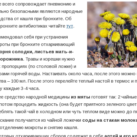
е всего сопровождает пневмонию и
льно безопасными являются народные
дства от кашля при бронхите. Об
ронхите антибиотиках читайте
тут
.
омендовал себя при устранения
роты при бронхите отхаркивающий
орня солодки, листьев мать-и-
дорожника
. Травы и корешки нужно
х пропорциях (по столовой ложке) и
трами горячей воды. Настаивать около часа, после этого можно
ва – 100 мл. После этого перелейте теплый настой в термос и 
у каждые 3-4 часа.
е средство народной медицины
из мяты
готовят так: 2 чайны
 потом процедить жидкость (она будет приятного зеленого цвет
еблять такой чай в холодном или чуть теплом виде можно до пя
скание получается из чайной ложечки
соды на стакан молок
отделению мокроты и снятию кашля.
готовых отхаркивающих сборов содержат в себе
алтей и его к