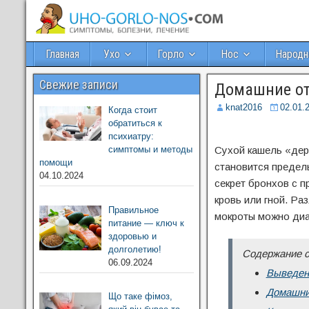
Главная
Ухо
Горло
Нос
Народн
Свежие записи
Домашние от
knat2016
02.01.
Когда стоит
обратиться к
психиатру:
симптомы и методы
Сухой кашель «дере
помощи
становится предел
04.10.2024
секрет бронхов с 
кровь или гной. Раз
Правильное
мокроты можно диа
питание — ключ к
здоровью и
долголетию!
Содержание с
06.09.2024
Выведен
Домашние
Що таке фімоз,