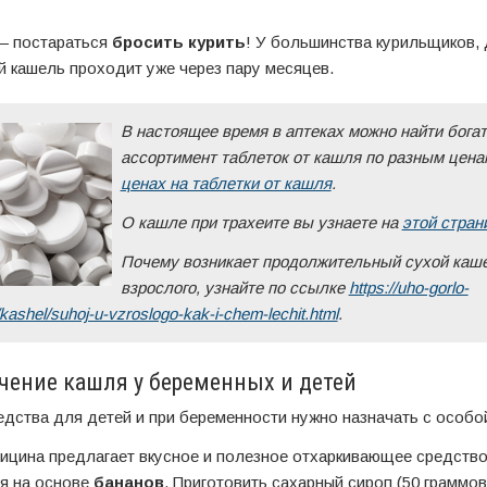
— постараться
бросить курить
! У большинства курильщиков,
й кашель проходит уже через пару месяцев.
В настоящее время в аптеках можно найти бога
ассортимент таблеток от кашля по разным цена
ценах на таблетки от кашля
.
О кашле при трахеите вы узнаете на
этой стран
Почему возникает продолжительный сухой каш
взрослого, узнайте по ссылке
https://uho-gorlo-
kashel/suhoj-u-vzroslogo-kak-i-chem-lechit.html
.
чение кашля у беременных и детей
дства для детей и при беременности нужно назначать с особо
цина предлагает вкусное и полезное отхаркивающее средство
я на основе
бананов
. Приготовить сахарный сироп (50 граммов