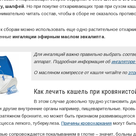
у, шалфей
. Но при покупке отхаркивающих трав при сухом каш
нимательно читать состав, чтобы в сборе не оказалось против
 к сборам можно использовать еще одно растительное отхарк
енные
ингаляции эфирным маслом эвкалипта
.
Для ингаляций важно правильно выбрать соот
аппарат. Подробная информация об
ингаляторе
О масляном компрессе от кашля читайте по
это
Как лечить кашель при кровянисто
В этом случае довольно трудно установить диаг
и другие внутренние органы например, пищеварительные. Кровь
 затяжном бронхите, но может быть признаком развивающегося 
цесса легкого, туберкулеза.
Причины кровохаркания
могут быть
овью сопровождается покалыванием в глотке – значит, больны 