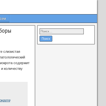
всем
сборы
те слизистая
патологический
 мокрота содержит
у и количеству
окроте