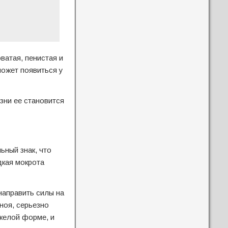
ватая, пенистая и
может появиться у
зни ее становится
и
ьный знак, что
дкая мокрота
направить силы на
ноя, серьезно
желой форме, и