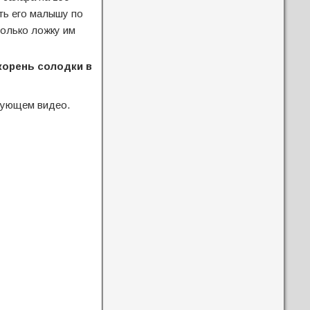
ть его малышу по
только ложку им
корень солодки в
едующем видео.