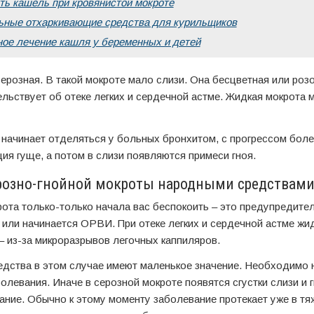
ть кашель при кровянистой мокроте
ьные отхаркивающие средства для курильщиков
ое лечение кашля у беременных и детей
ерозная. В такой мокроте мало слизи. Она бесцветная или розо
льствует об отеке легких и сердечной астме. Жидкая мокрота 
 начинает отделяться у больных бронхитом, с прогрессом боле
ия гуще, а потом в слизи появляются примеси гноя.
розно-гнойной мокроты народными средствам
ота только-только начала вас беспокоить – это предупредител
 или начинается ОРВИ. При отеке легких и сердечной астме жи
– из-за микроразрывов легочных каппиляров.
дства в этом случае имеют маленькое значение. Необходимо 
олевания. Иначе в серозной мокроте появятся сгустки слизи и г
ние. Обычно к этому моменту заболевание протекает уже в тя