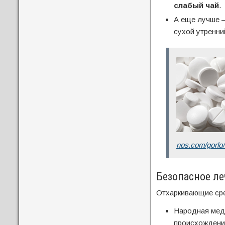
слабый чай
.
А еще лучше 
сухой утренни
nos.com/gorlo/
Безопасное ле
Отхаркивающие сре
Народная меди
происхождени