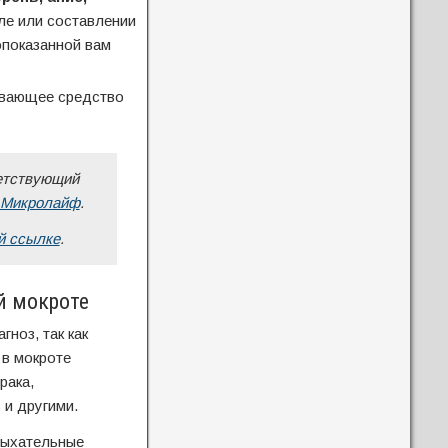
ле или составлении
опоказанной вам
ивающее средство
ветствующий
 Микролайф
.
й ссылке
.
й мокроте
ноз, так как
 в мокроте
рака,
 и другими.
дыхательные