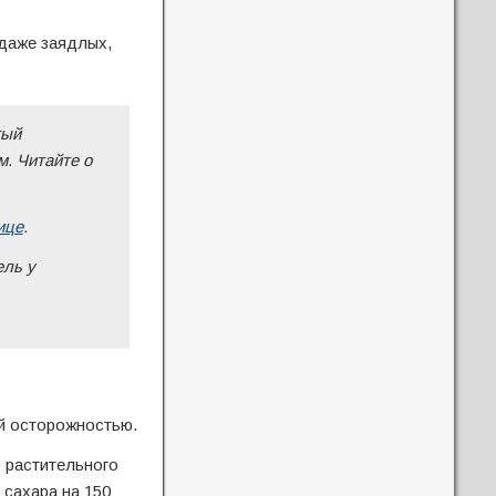
 даже заядлых,
тый
м. Читайте о
ице
.
ель у
й осторожностью.
 растительного
 сахара на 150