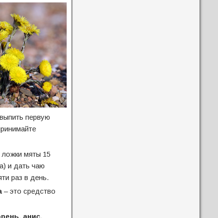
 выпить первую
принимайте
е ложки мяты 15
а) и дать чаю
ти раз в день.
а
– это средство
орень, анис,