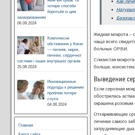
який він буває та
Как лечи
чотири способи
Натурал
боротьби із цим
захворюванням
Безопасн
06.09.2024
Жидкая мокрота – с
Комплексне
чаще всего свидете
обстеження у Києві
больных ОРВИ.
— легенів, нирок,
печінки, сердечної
Слизистая мокрота
системи і інших внутрішніх органів
больше, консистенц
25.08.2024
Выведение се
Инновационные
подходы к решению
Если серозная мокр
проблем потери
обострилась астма
слуха
окрашена розовым 
04.08.2024
Отхаркивающие сре
лечение самого заб
Главная
затрудняющие дыха
Карта сайта