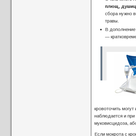
плющ, душиц
сбора нужно в
травы.
В дополнение
— кратковрем
кровоточить могут 
наблюдается и при
муковисцидоза, абс
Если мокрота с кр