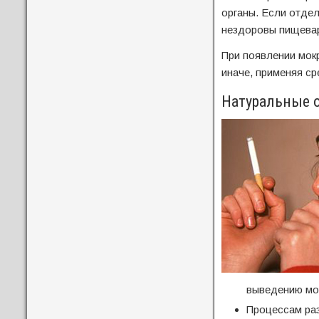
органы. Если отде
нездоровы пищевар
При появлении мок
иначе, применяя ср
Натуральные 
выведению мо
Процессам ра