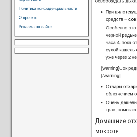
освобождать дыхат
Политика конфиденциальности
При вялотекущ
О проекте
средств –
сок
Реклама на сайте
Особенно это 
черной редьке
часа 4, пока 
сухой кашель 
уже через 2 н
[warning]Сок ре
[/warning]
Отвары отхар
облегчением 
Очень дешевы
трав, помогаю
Домашние отх
мокроте