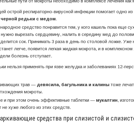
ельные пути от мокроты необходимо в комплексе лечения как 
ей острой респираторно-вирусной инфекции помогает одно из
 черной редьки с медом
.
народное средство понравится тем, у кого кашель пока еще су
 нужно вырезать сердцевину, налить в середину мед до полов
отделится сок. Принимать 3 раза в день по столовой ложке. Уже 
станет легче, появится легкая жидкая мокрота, и в комплексно
едели болезнь отступает.
дьки нельзя применять при язве желудка и заболеваниях 12-перс
кивающих трав —
девясила, багульника и калины
тоже лечат
отхождения мокроты.
е и при этом очень эффективные таблетки —
мукалтин
, изгот
т не хуже любого из этих средств.
аркивающие средства при слизистой и слизист