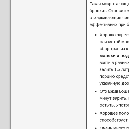
Такая мокрота чащ
бронхит. Относите
отхаркивающие сре
эффективных при б
Хорошо зарек
слизистой мок
сбор трав из
к
мачехи и по
взять в равны
залить 1.5 ли
порцию средст
указанную доз
Отхаркивающе
минут варить,
остыть. Употр
Хорошее поло
способствует 
Очень много 