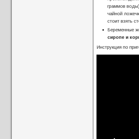
граммов воды)
чайной ложечк
стоит взять с
Беременные ж
сиропе и ко
Инструкция по при