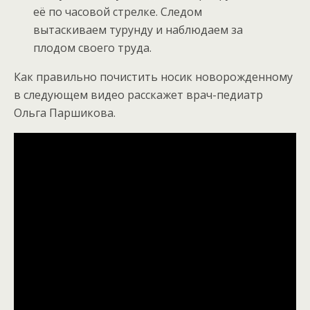
её по часовой стрелке. Следом
вытаскиваем турунду и наблюдаем за
плодом своего труда.
Как правильно почистить носик новорожденному
в следующем видео расскажет врач-педиатр
Ольга Паршикова.