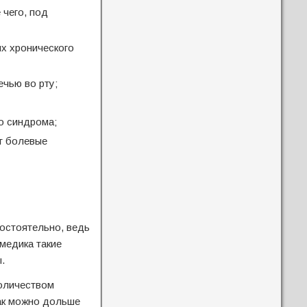
 чего, под
ях хронического
чью во рту;
о синдрома;
ет болевые
остоятельно, ведь
медика такие
.
количеством
как можно дольше