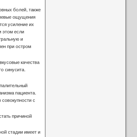
овных болей, также
олевые ощущения
тся усиление их
и этом если
тральную и
лен при остром
 вкусовые качества
го синусита.
оспалительный
анизма пациента.
 совокупности с
стать причиной
ной стадии имеет и