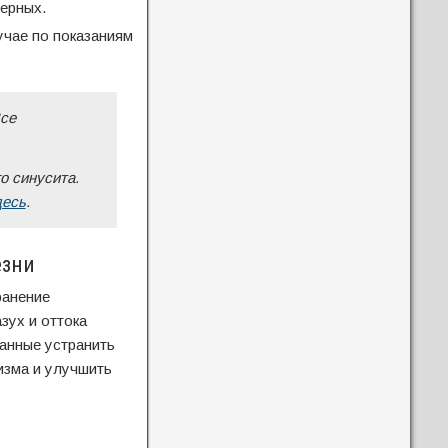
ерных.
учае по показаниям
Все
о синусита.
десь
.
езни
ранение
зух и оттока
ванные устранить
изма и улучшить