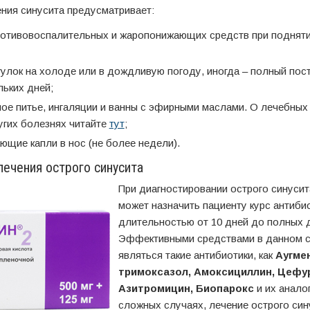
ния синусита предусматривает:
ротивовоспалительных и жаропонижающих средств при подняти
гулок на холоде или в дождливую погоду, иногда – полный пос
льких дней;
ое питье, ингаляции и ванны с эфирными маслами. О лечебных
угих болезнях читайте
тут
;
щие капли в нос (не более недели).
ечения острого синусита
При диагностировании острого синусит
может назначить пациенту курс антиби
длительностью от 10 дней до полных 
Эффективными средствами в данном с
являться такие антибиотики, как
Аугмен
тримоксазол, Амоксициллин, Цефу
Азитромицин, Биопарокс
и их анало
сложных случаях, лечение острого син