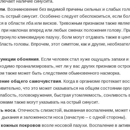
ключает наличие синусита.
ли
. Возникновение без видимой причины сильных и слабых гол
ть острый синусит. Особенно следует обеспокоиться, если б
я в области лба или висков. Тревожным признаком также являе
 при наклонах вперед или любых сменах положения голову. Пр
тронуло клиновидную пазуху, боли могут отдавать также в цен
ласть головы. Впрочем, этот симптом, как и другие, необязате
ункции обоняния
. Если человек стал хуже ощущать запахи и
ходимо проанализировать, нет ли у вас других признаков остро
м также может быть следствием обыкновенного насморка.
ение общего самочувствия
. Когда в организме протекает в
ивительно, что это может сказываться на общем состоянии орг
лабость, головокружения, быстрая утомляемость, сонливость в
омами также могут указывать на острый синусит.
ь носа
. Отечность слизистой, вызванная воспалением, может 
 дыхания и заложенности носа (зачастую – с одной стороны).
 кожных покровов
возле носовой пазухи. Воспаление в актив