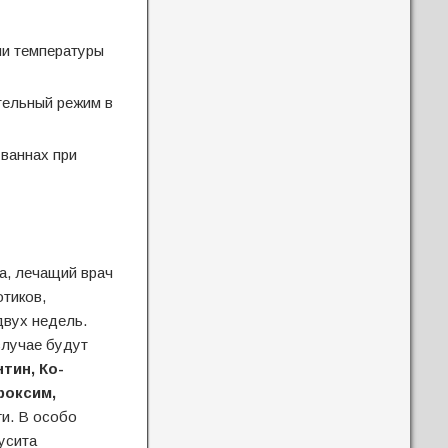
и температуры
тельный режим в
 ваннах при
а, лечащий врач
отиков,
двух недель.
лучае будут
тин, Ко-
роксим,
ги. В особо
усита