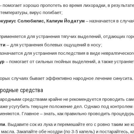
– помогает хорошо пропотеть во время лихорадки, в результате
температуры, вирус погибает;
ркуриус Солюбилис, Калиум Йодатум
– назначается в случа
применяется для устранения тягучих выделений, отдающих горе
ти
– для устранения болевых ощущений в носу;
азначается для устранения последствия в виде невралгическог
ур
– помогает от сильных гнойных выделений, а также устраня
оторых случаях бывает эффективно народное лечение синусита.
родные средства
народными средствами крайне не рекомендуется проводить сам
даже усугубить текущее положение дел. Однако под контролем 
еняются. Главное – знать, как правильно проводить процедуры
ли
. Выдавите сок из лука и перемешайте его с ровно таким же 
 масла. Закапайте обе ноздри (по 3-5 капель) и постарайтесь, 