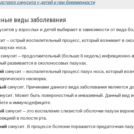
острого синусита у детей и при беременности
нные виды заболевания
уситов у взрослых и детей выбирают в зависимости от вида бо
ит – острый воспалительный процесс, который возникает в ок
азухах носа.
синусит – продолжительный (больше 8 недель) инфекционно-
рый развивается в околоносовых пазухах.
ий
синусит – воспалительный процесс пазух носа, который возни
ергического насморка.
ный
синусит. Причинами данного вида заболевания являются де
нусит. Может быть поверхностный и инвазивный. Данный вид в
бете и иммунодефиците.
ый
синусит – это воспаление слизистой оболочки пазухи верхне
екцией в полости рта.
ний
синусит. В процессе болезни поражается придаточная пазу