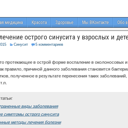
ая медицина
Красота
Здоровье
Мы ВКонтакте
Обо 
ечение острого синусита у взрослых и дет
2015
Синусит
5 комментариев
это протекающее в острой форме воспаление в околоносовых и
Как правило, причиной данного заболевания становится бактер
ков, полученное в результате перенесения таких заболеваний, к
т.п.
татьи:
траненные виды заболевания
е симптомы острого синусита
нные методы лечения болезни