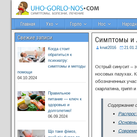
Главная
Ухо
Горло
Нос
Народн
Свежие записи
Симптомы и л
knat2016
21.01.
Когда стоит
обратиться к
психиатру:
симптомы и методы
Острый синусит – 
помощи
носовых пазухах. 
04.10.2024
обозначенных участ
скарлатина, грипп и 
Правильное
питание — ключ к
здоровью и
Содержание с
долголетию!
Распрос
06.09.2024
Основны
Совреме
Що таке фімоз,