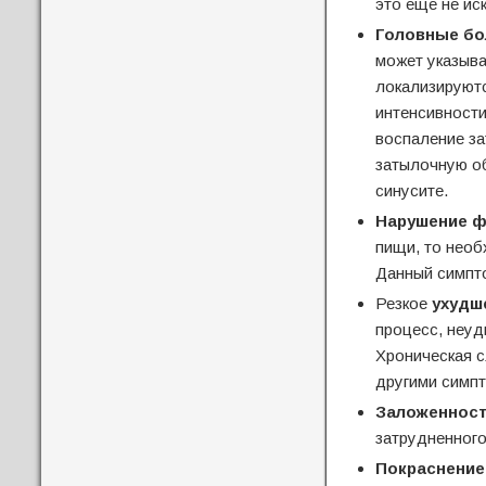
это еще не ис
Головные бо
может указыва
локализируютс
интенсивности
воспаление за
затылочную об
синусите.
Нарушение ф
пищи, то необ
Данный симпто
Резкое
ухудш
процесс, неуд
Хроническая с
другими симпт
Заложенност
затрудненного
Покраснение