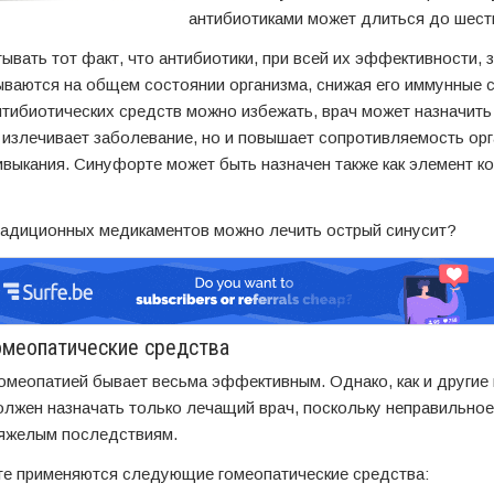
антибиотиками может длиться до шест
ывать тот факт, что антибиотики, при всей их эффективности, 
ываются на общем состоянии организма, снижая его иммунные 
нтибиотических средств можно избежать, врач может назначит
 излечивает заболевание, но и повышает сопротивляемость орга
ивыкания. Синуфорте может быть назначен также как элемент к
адиционных медикаментов можно лечить острый синусит?
меопатические средства
омеопатией бывает весьма эффективным. Однако, как и другие 
олжен назначать только лечащий врач, поскольку неправильно
тяжелым последствиям.
те применяются следующие гомеопатические средства: