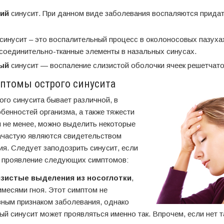
ий
синусит. При данном виде заболевания воспаляются придат
синусит – это воспалительный процесс в околоносовых пазухах
соединительно-тканные элементы в назальных синусах.
ый
синусит — воспаление слизистой оболочки ячеек решетчато
птомы острого синусита
го синусита бывает различной, в
бенностей организма, а также тяжести
м не менее, можно выделить некоторые
зачастую являются свидетельством
ия. Следует заподозрить синусит, если
я проявление следующих симптомов:
зистые выделения из носоглотки
,
имесями гноя. Этот симптом не
вным признаком заболевания, однако
ый синусит может проявляться именно так. Впрочем, если нет т