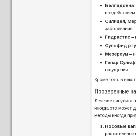
Белладонна
воздействием 
Силицея, Ме
заболевания;
Гидрастис
– 
Сульфид рту
Мезереум
– н
Гепар Сульф
ощущения.
Кроме того, в нек
Проверенные на
Лечение синусита 
иногда это может 
методы иногда прим
Носовые кап
растительного