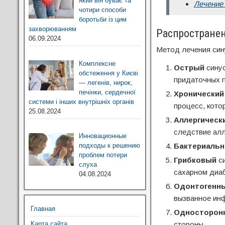
який він буває та
Лечение 
чотири способи
боротьби із цим
захворюванням
Распростране
06.09.2024
Метод лечения син
Комплексне
Острый
синус
обстеження у Києві
придаточных п
— легенів, нирок,
печінки, сердечної
Хронический
системи і інших внутрішніх органів
процесс, кото
25.08.2024
Аллергическ
следствие алл
Инновационные
подходы к решению
Бактериаль
проблем потери
Грибковый
си
слуха
сахарном диа
04.08.2024
Одонтогенн
вызванное инф
Главная
Односторон
Карта сайта
стороны.