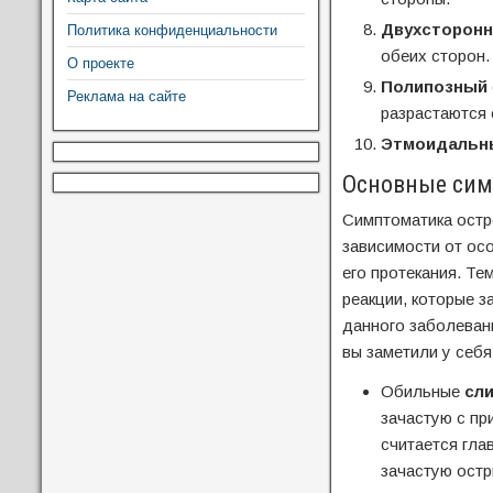
Двухсторонн
Политика конфиденциальности
обеих сторон.
О проекте
Полипозный
Реклама на сайте
разрастаются 
Этмоидальн
Основные сим
Симптоматика остро
зависимости от осо
его протекания. Те
реакции, которые 
данного заболеван
вы заметили у себ
Обильные
сли
зачастую с пр
считается гла
зачастую остр