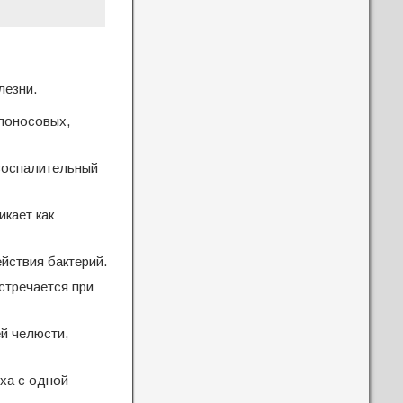
лезни.
олоносовых,
воспалительный
кает как
йствия бактерий.
стречается при
й челюсти,
ха с одной