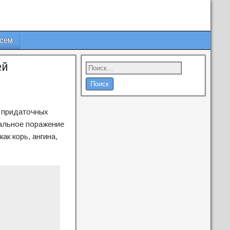
всем
ей
 придаточных
иальное поражение
ак корь, ангина,