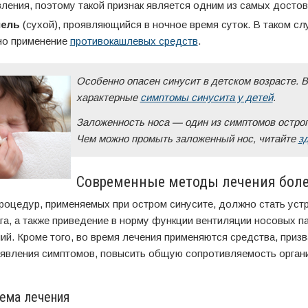
ления, поэтому такой признак является одним из самых достов
шель
(сухой), проявляющийся в ночное время суток. В таком сл
но применение
противокашлевых средств
.
Особенно опасен синусит в детском возрасте. 
характерные
симптомы синусита у детей
.
Заложенность носа — один из симптомов острог
Чем можно промыть заложенный нос, читайте
з
Современные методы лечения бол
роцедур, применяемых при остром синусите, должно стать уст
а, а также приведение в норму функции вентиляции носовых па
й. Кроме того, во время лечения применяются средства, приз
явления симптомов, повысить общую сопротивляемость орган
ема лечения