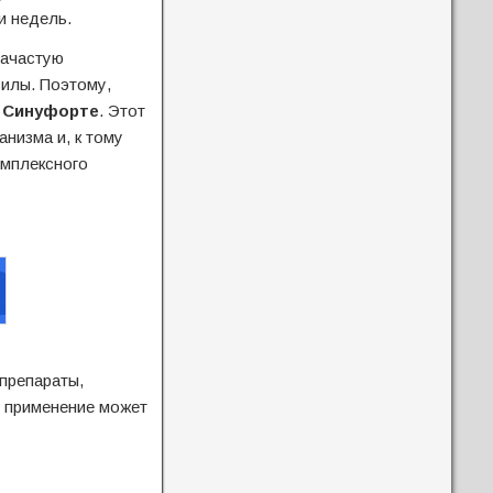
и недель.
зачастую
силы. Поэтому,
ь
Синуфорте
. Этот
низма и, к тому
омплексного
препараты,
е применение может