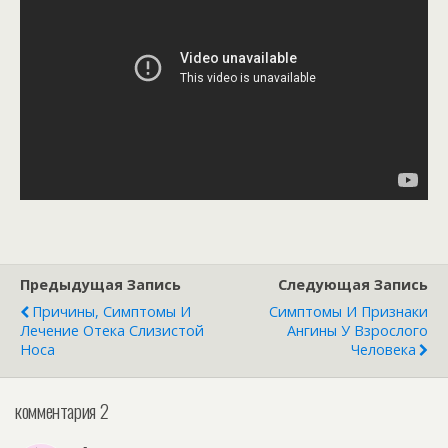
Предыдущая Запись
Следующая Запись
Причины, Симптомы И
Симптомы И Признаки
Лечение Отека Слизистой
Ангины У Взрослого
Носа
Человека
комментария 2