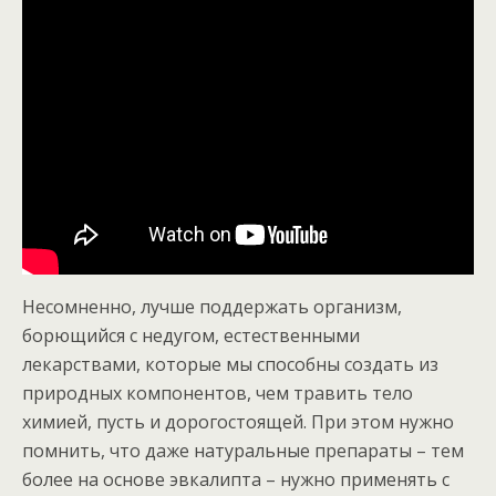
Несомненно, лучше поддержать организм,
борющийся с недугом, естественными
лекарствами, которые мы способны создать из
природных компонентов, чем травить тело
химией, пусть и дорогостоящей. При этом нужно
помнить, что даже натуральные препараты – тем
более на основе эвкалипта – нужно применять с