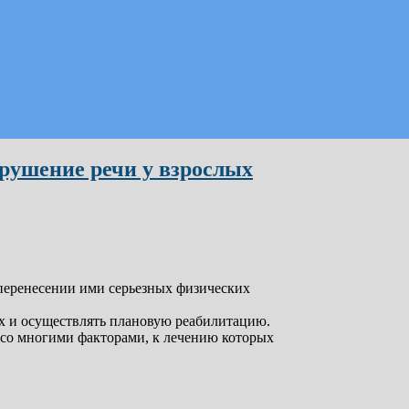
рушение речи у взрослых
 перенесении ими серьезных физических
их и осуществлять плановую реабилитацию.
 со многими факторами, к лечению которых