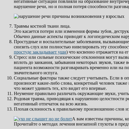
негативные ситуации повлияли на образование внутриче
нарушение речи, но и полная потеря способности разгова
Травмы костной ткани лица.
Это касается потери или изменения формы зубов, деструк
Обычно данные аспекты приводят к логопедическим нар
Простудные и воспалительные заболевания, вызывающие
снизить слух или полностью нивелировать эту способнос
простуде закладывает уши
) что косвенно отражается на ег
Стресс или сильные психические отклонения могут вызв
вплоть до заикания, забывания некоторых звуков, также 
пациента возможности разговаривать временно или на по
значительного испуга.
Социальные факторы также следует учитывать. Если в о
произносят какие-либо слова, конкретный человек также
что может удивить тех, кто видит его впервые.
Неумение правильно различать окружающие звуки, учиты
Родовая травма, приводящая к нарушению целостности ре
негативный отпечаток на всю жизнь.
Плохая склонность к правильному произношению слов из
А вам известны причины, к
Прочитайте о методах лечения внезапной глухоты в предл