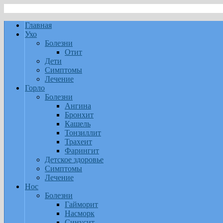
Главная
Ухо
Болезни
Отит
Дети
Симптомы
Лечение
Горло
Болезни
Ангина
Бронхит
Кашель
Тонзиллит
Трахеит
Фарингит
Детское здоровье
Симптомы
Лечение
Нос
Болезни
Гайморит
Насморк
Синусит