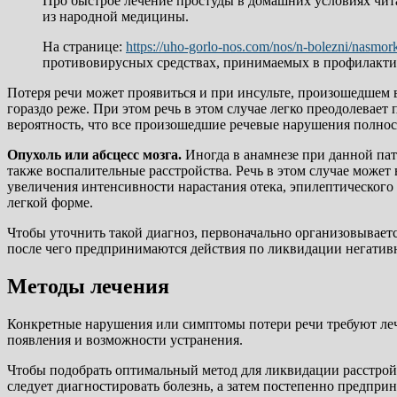
Про быстрое лечение простуды в домашних условиях чи
из народной медицины.
На странице:
https://uho-gorlo-nos.com/nos/n-bolezni/nasmork
противовирусных средствах, принимаемых в профилакти
Потеря речи может проявиться и при инсульте, произошедшем 
гораздо реже. При этом речь в этом случае легко преодолевает 
вероятность, что все произошедшие речевые нарушения полност
Опухоль или абсцесс мозга.
Иногда в анамнезе при данной пат
также воспалительные расстройства. Речь в этом случае может 
увеличения интенсивности нарастания отека, эпилептического
легкой форме.
Чтобы уточнить такой диагноз, первоначально организовывает
после чего предпринимаются действия по ликвидации негатив
Методы лечения
Конкретные нарушения или симптомы потери речи требуют леч
появления и возможности устранения.
Чтобы подобрать оптимальный метод для ликвидации расстройс
следует диагностировать болезнь, а затем постепенно предприн