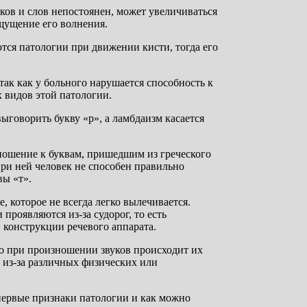
ков и слов непостоянен, может увеличиваться
ощущение его волнения.
тся патологии при движении кисти, тогда его
ак как у больного нарушается способность к
 видов этой патологии.
выговорить букву «р», а ламбдаизм касается
тношение к буквам, пришедшим из греческого
при ней человек не способен правильно
вы «т».
, которое не всегда легко вылечивается.
проявляются из-за судорог, то есть
 конструкции речевого аппарата.
но при произношении звуков происходит их
 из-за различных физических или
 первые признаки патологии и как можно