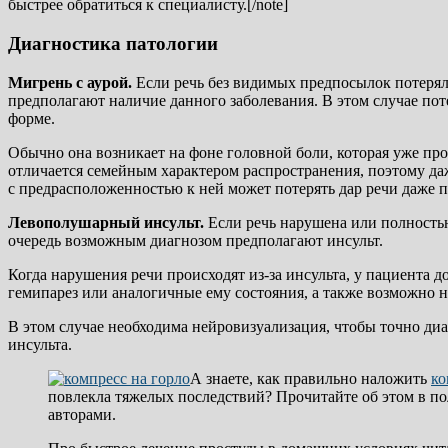
быстрее обратиться к специалисту.[/note]
Диагностика патологии
Мигрень с аурой.
Если речь без видимых предпосылок потерял
предполагают наличие данного заболевания. В этом случае пот
форме.
Обычно она возникает на фоне головной боли, которая уже про
отличается семейным характером распространения, поэтому да
с предрасположенностью к ней может потерять дар речи даже 
Левополушарный инсульт.
Если речь нарушена или полностью
очередь возможным диагнозом предполагают инсульт.
Когда нарушения речи происходят из-за инсульта, у пациента 
гемипарез или аналогичные ему состояния, а также возможно н
В этом случае необходима нейровизуализация, чтобы точно ди
инсульта.
А знаете, как правильно наложить
ко
повлекла тяжелых последствий? Прочитайте об этом в п
авторами.