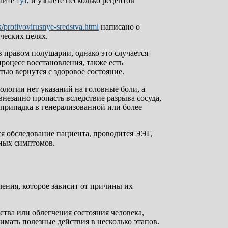
тайте
тут
, и узнаете несколько рецептов
/protivovirusnye-sredstva.html
написано о
ческих целях.
в правом полушарии, однако это случается
процесс восстановления, также есть
ью вернутся с здоровое состояние.
ологии нет указаний на головные боли, а
внезапно пропасть вследствие разрыва сосуда,
 припадка в генерализованной или более
ся обследование пациента, проводится ЭЭГ,
ных симптомов.
ения, которое зависит от причины их
тва или облегчения состояния человека,
имать полезные действия в несколько этапов.