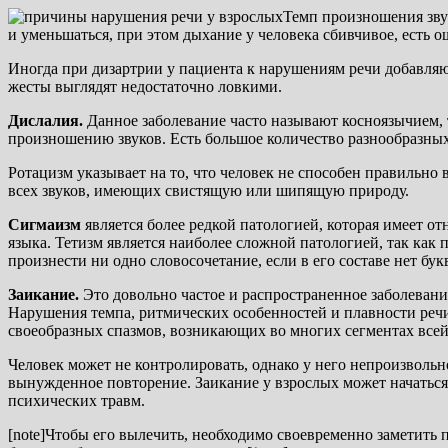
Темп произношения зву
и уменьшаться, при этом дыхание у человека сбивчивое, есть 
Иногда при дизартрии у пациента к нарушениям речи добавляю
жесты выглядят недостаточно ловкими.
Дислалия.
Данное заболевание часто называют косноязычием, т
произношению звуков. Есть большое количество разнообразных
Ротацизм указывает на то, что человек не способен правильно 
всех звуков, имеющих свистящую или шипящую природу.
Сигмаизм
является более редкой патологией, которая имеет о
языка. Тетизм является наиболее сложной патологией, так как 
произнести ни одно словосочетание, если в его составе нет бук
Заикание.
Это довольно частое и распространенное заболевание
Нарушения темпа, ритмических особенностей и плавности речи 
своеобразных спазмов, возникающих во многих сегментах всей
Человек может не контролировать, однако у него непроизволь
вынужденное повторение. Заикание у взрослых может начаться
психических травм.
[note]Чтобы его вылечить, необходимо своевременно заметить