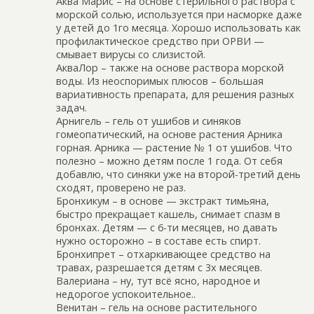
Аква Марис – на основе стерильного раствора с
морской солью, используется при насморке даже
у детей до 1го месяца. Хорошо использовать как
профилактическое средство при ОРВИ —
смывает вирусы со слизистой.
АкваЛор – также на основе раствора морской
воды. Из неоспоримых плюсов – большая
вариативность препарата, для решения разных
задач.
Арнигель – гель от ушибов и синяков
гомеопатический, на основе растения Арника
горная. Арника — растение № 1 от ушибов. Что
полезно – можно детям после 1 года. От себя
добавлю, что синяки уже на второй-третий день
сходят, проверено не раз.
Бронхикум – в основе — экстракт тимьяна,
быстро прекращает кашель, снимает спазм в
бронхах. Детям — с 6-ти месяцев, но давать
нужно осторожно – в составе есть спирт.
Бронхипрет – отхаркивающее средство на
травах, разрешается детям с 3х месяцев.
Валериана – ну, тут всё ясно, народное и
недорогое успокоительное..
Венитан – гель на основе растительного