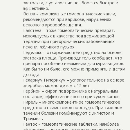
экстракта, с усталостью ног борется быстро и
эффективно.
Венза – комплексные гомеопатические капли,
рекомендуются при варикозе, нарушениях
венозного кровообращения.
Галстена – тоже гомеопатический препарат,
используемых в качестве поддерживающей
терапии при при хронических заболеваниях
печени, жёлчного пузыря.
Геделикс – отхаркивающее средство на основе
экстрака плюща. Производитель сообщает, что
препарат особенно незаменим для курильщиков.
Как бы то ни было, его можно применять и детям
до года.
Гелариум Гиперикум – успокоительное на основе
зверобоя, можно детям с 12 лет.
Гербион – сироп подорожника с натуральным
составом, эффективнее всего при сухом кашле.
Гирель – многокомпонентное гомеопатическое
средство от симптомов простуды. При тяжелом
течении болезни комбинируют с Энгистол и
Траумель
Гентос – гомеопатические таблетки, наиболее
эффективны при комплексном лечении простаты