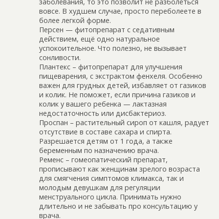
заболевания, то это позволит не разболеться
вовсе. В худшем случае, просто переболеете в
более легкой форме.
Персен — фитопрепарат с седативным
действием, ещё одно натуральное
успокоительное. Что полезно, не вызывает
сонливости.
Плантекс – фитопрепарат для улучшения
пищеварения, с экстрактом фенхеля. Особенно
важен для грудных детей, избавляет от газиков
и колик. Не поможет, если причина газиков и
колик у вашего ребенка — лактазная
недостаточность или дисбактериоз.
Проспан – растительный сироп от кашля, радует
отсутствие в составе сахара и спирта.
Разрешается детям от 1 года, а также
беременным по назначению врача.
Ременс – гомеопатический препарат,
прописывают как женщинам зрелого возраста
для смягчения симптомов климакса, так и
молодым девушкам для регуляции
менструального цикла. Принимать нужно
длительно и не забывать про консультацию у
врача.