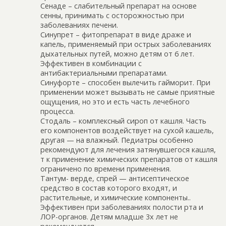
Сенаде – слабительный препарат на основе
сенны, принимать с осторожностью при
заболеваниях печени.
Синупрет – фитопрепарат в виде драже и
капель, применяемый при острых заболеваниях
дыхательных путей, можно детям от 6 лет.
Эффективен в комбинации с
антибактериальными препаратами.
Синуфорте – способен вылечить гайморит. При
применении может вызывать не самые приятные
ощущения, но это и есть часть лечебного
процесса.
Стодаль – комплексный сироп от кашля. Часть
его компонентов воздействует на сухой кашель,
другая — на влажный. Педиaтры особенно
рекомендуют для лечения затянувшегося кашля,
т к применение химических препаратов от кашля
ограничено по времени применения.
Тантум- верде, спрей — антисептическое
средство в состав которого входят, и
растительные, и химические компоненты..
Эффективен при заболеваниях полости рта и
ЛОР-органов. Детям младше 3х лет не