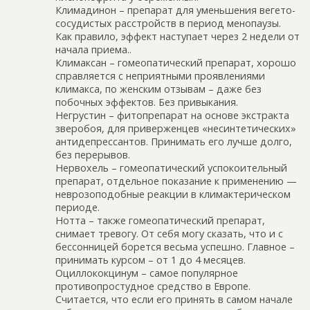
Климадинон – препарат для уменьшения вегето-
сосудистых расстройств в период менопаузы.
Как правило, эффект наступает через 2 недели от
начала приема..
Климаксан – гомеопатический препарат, хорошо
справляется с неприятными проявлениями
климакса, по женским отзывам – даже без
побочных эффектов. Без привыкания.
Негрустин – фитопрепарат на основе экстракта
зверобоя, для приверженцев «несинтетических»
антидепрессантов. Принимать его лучше долго,
без перерывов.
Нервохель – гомеопатический успокоительный
препарат, отдельное показание к применению —
неврозоподобные реакции в климактерическом
периоде.
Нотта – также гомеопатический препарат,
снимает тревогу. От себя могу сказать, что и с
бессонницей борется весьма успешно. Главное –
принимать курсом – от 1 до 4 месяцев.
Оциллококцинум – самое популярное
противопростудное средство в Европе.
Считается, что если его принять в самом начале