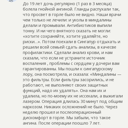
До 19 лет дочь регулярно (1 раз в 3 месяца)
болела гнойной ангиной. Гланды распухали так,
что просвет в горле было не видно. Наши врачи
чем только не лечили: и уколы в миндалины
делали и промывали. Антибиотиков выпили
тонну. И ни чего внятного сказать не могли:
«хотите сохраняйте, хотите удаляйте, но
риски…». Потом поехали в Сингапур отдыхать и
решили всей семьей сдать анализы, в качесве
профилактики. Сделали анализ крови, и нам
сказали, что если не устраните источник
воспаления , проблемы с сердцем у дочери вам
гарантированны. Мы пошли к сингапурскому
лору, она посмотрела, и сказала: «Миндалины —
это фильтры. Если фильтры засорились, и не
работают, не выполняют своих защитных
функций, надо их удалять». Она нам их и
удалила, но по-моему их не иссекали, а выжигали
лазером. Операция длилась 30 минут под общим
наркозом. Никаких осложнений не было. Через
неделю прошел и послеоперационный
дискомфорт в горле. Мы забыли, что такое
ангина. После операции поошло 7 лет.