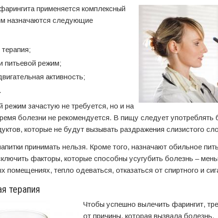
 фарингита применяется комплексный
ом назначаются следующие
 терапия;
и питьевой режим;
вигательная активность;
.
 режим зачастую не требуется, но и на
время болезни не рекомендуется. В пищу следует употреблять 
ктов, которые не будут вызывать раздражения слизистого сло
питки принимать нельзя. Кроме того, назначают обильное пить
сключить факторы, которые способны усугубить болезнь – мен
 помещениях, тепло одеваться, отказаться от спиртного и сиг
я терапия
Чтобы успешно вылечить фарингит, тр
от причины, которая вызвала болезнь.