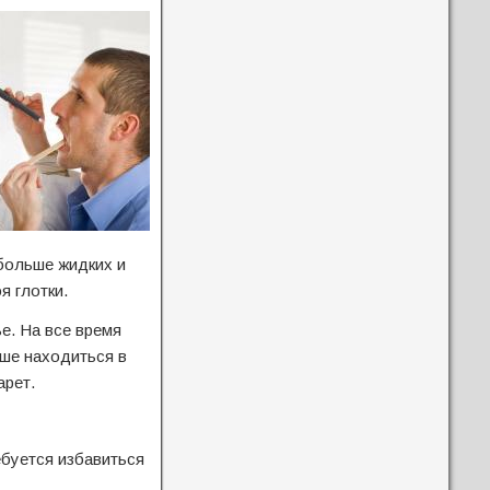
больше жидких и
я глотки.
е. На все время
ьше находиться в
арет.
ебуется избавиться