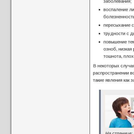
заболевания;
воспаление ли
болезненность
пересыхание с
трудности с д
повышение тем
озноб, низкая
тошнота, плох
В некоторых случая
распространении в
такие явления как 
На странице: