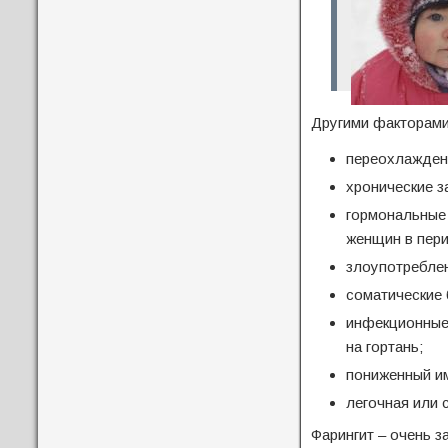
Другими факторами
переохлажден
хронические з
гормональные 
женщин в пери
злоупотреблен
соматические 
инфекционные
на гортань;
пониженный и
легочная или 
Фарингит – очень з