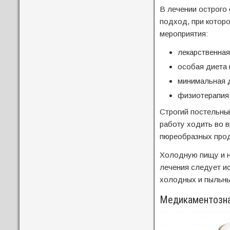
В лечении острого
подход, при котор
мероприятия:
лекарственная
особая диета 
минимальная д
физиотерапия
Строгий постельный
работу ходить во 
пюреобразных проду
Холодную пищу и на
лечения следует и
холодных и пыльных
Медикаментозна