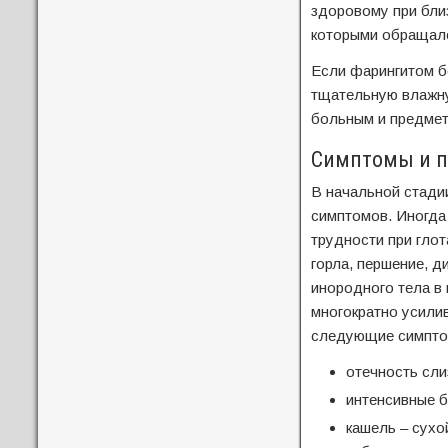
здоровому при близ
которыми обращал
Если фарингитом б
тщательную влажную
больным и предмет
Симптомы и п
В начальной стади
симптомов. Иногда
трудности при глот
горла, першение, 
инородного тела в 
многократно усилив
следующие симпто
отечность сли
интенсивные б
кашель – сухо