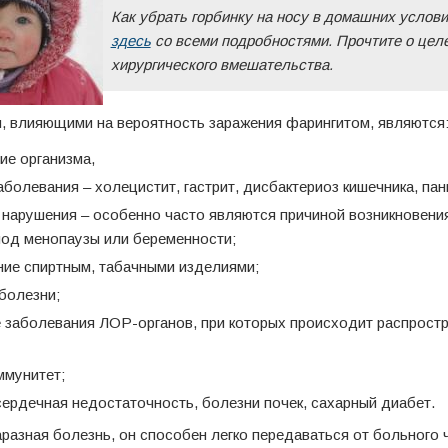
Как убрать горбинку на носу в домашних услов
здесь
со всеми подробностями. Прочтите о цел
хирургического вмешательства.
, влияющими на вероятность заражения фарингитом, являются
ие организма,
аболевания – холецистит, гастрит, дисбактериоз кишечника, пан
нарушения – особенно часто являются причиной возникновения
од менопаузы или беременности;
ие спиртным, табачными изделиями;
болезни;
 заболевания ЛОР-органов, при которых происходит распрост
ммунитет;
сердечная недостаточность, болезни почек, сахарный диабет.
аразная болезнь, он способен легко передаваться от больного 