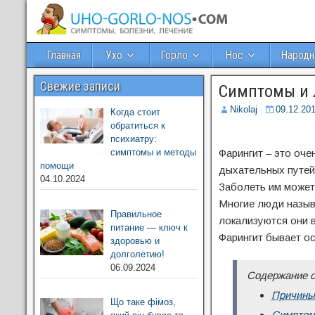
Главная
Ухо
Горло
Нос
Народн
Свежие записи
Симптомы и 
Nikolaj
09.12.20
Когда стоит
обратиться к
психиатру:
симптомы и методы
Фарингит – это оч
помощи
дыхательных путей
04.10.2024
Заболеть им может 
Многие люди назыв
Правильное
локализуются они в
питание — ключ к
Фарингит бывает ос
здоровью и
долголетию!
06.09.2024
Содержание с
Причины
Що таке фімоз,
Симптом