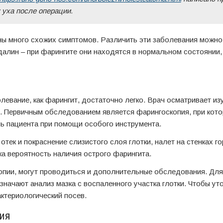
 уха после операции.
ины много схожих симптомов. Различить эти заболевания можно
лин – при фарингите они находятся в нормальном состоянии, 
левание, как фарингит, достаточно легко. Врач осматривает из
. Первичным обследованием является фарингоскопия, при кото
нь пациента при помощи особого инструмента.
тек и покраснение слизистого слоя глотки, налет на стенках г
а вероятность наличия острого фарингита.
пии, могут проводиться и дополнительные обследования. Дл
значают анализ мазка с воспаленного участка глотки. Чтобы уто
ктериологический посев.
ия