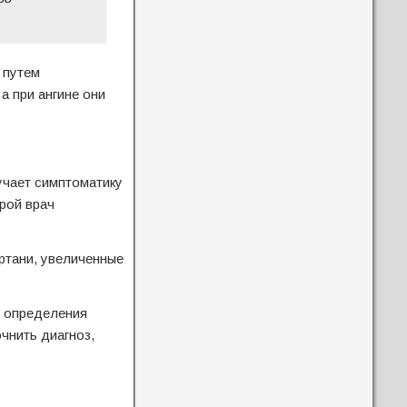
 путем
а при ангине они
учает симптоматику
рой врач
ортани, увеличенные
я определения
чнить диагноз,