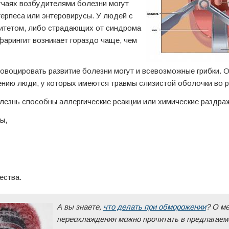
учаях возбудителями болезни могут
герпеса или энтеровирусы. У людей с
итетом, либо страдающих от синдрома
арингит возникает гораздо чаще, чем
ровоцировать развитие болезни могут и всевозможные грибки. 
ию люди, у которых имеются травмы слизистой оболочки во рт
лезнь способны аллергические реакции или химические раздра
ы,
ества.
А вы знаете,
что делать при обморожении
? О ме
переохлаждения можно прочитать в предлагаемо