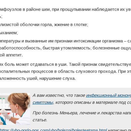
мфоузлов в районе шеи, при прощупывании наблюдается их ув
;
лизистой оболочки горла, жжение в глотке;
ыханием;
пературы и вызванные им признаки интоксикации организма – с
 работоспособность, быстрая утомляемость; болезненные ощу
ой аппетит.
х боль может отдаваться в уши. Такой признак свидетельствуе
оспалительных процессов в область слухового прохода. При эт
заложенность ушей, нарушение слуха.
А вам известно, что такое
инфекционный монону
симптомы
, которого описаны в материале под с
Про болезнь Меньера, лечение и лекарства на
статье.
https://uho-gorlo-nos.com/uho/bolezni/holesteatoma.html
написано п