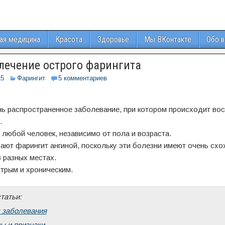
ая медицина
Красота
Здоровье
Мы ВКонтакте
Обо 
лечение острого фарингита
15
Фарингит
5 комментариев
ень распространенное заболевание, при котором происходит во
.
любой человек, независимо от пола и возраста.
ают фарингит ангиной, поскольку эти болезни имеют очень схо
 разных местах.
трым и хроническим.
татьи:
 заболевания
ы и признаки