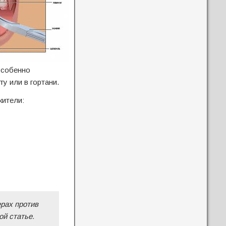
Особенно
у или в гортани.
жители:
рах против
й статье.