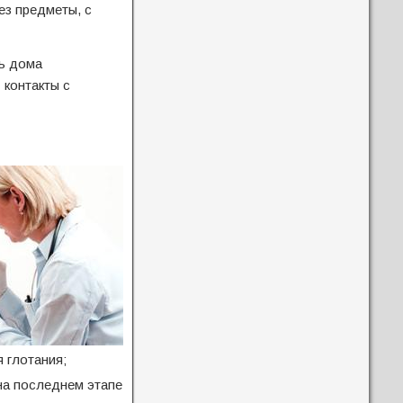
ез предметы, с
ь дома
 контакты с
 глотания;
на последнем этапе