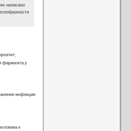
иях написано
есообразности
:
креатит;
 фарингита у
ранение инфекции
человека к