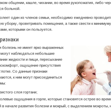
ком общении, кашле, чихании, во время рукопожатия, либо чер
ся больной.
олеет один из членов семьи, необходимо ежедневно проводит
 уборку, проветривать помещения, а также свести к минимуму
ами, которыми он пользуется.
ризнаки
и болезнь не имеет ярко выраженных
 могут наблюдаться небольшие
ании жидкости и пищи, пересыхание
дискомфорт, ощущение присутствия
глотке. Со данные признаки
аются, к ним могут присоединиться
мы:
зистого слоя гортани;
олевые ощущения в горле, которые становятся острее во время
й в начале развития болезни и мокрый, с выделением мокроты, 