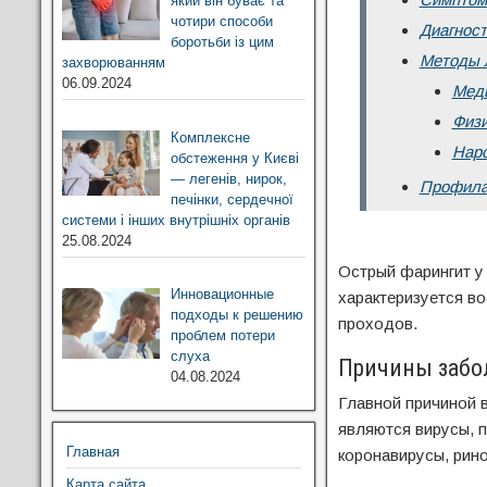
який він буває та
чотири способи
Диагност
боротьби із цим
Методы 
захворюванням
06.09.2024
Меди
Физи
Комплексне
Нар
обстеження у Києві
— легенів, нирок,
Профила
печінки, сердечної
системи і інших внутрішніх органів
25.08.2024
Острый фарингит у 
Инновационные
характеризуется в
подходы к решению
проходов.
проблем потери
слуха
Причины забо
04.08.2024
Главной причиной 
являются вирусы, п
Главная
коронавирусы, рино
Карта сайта