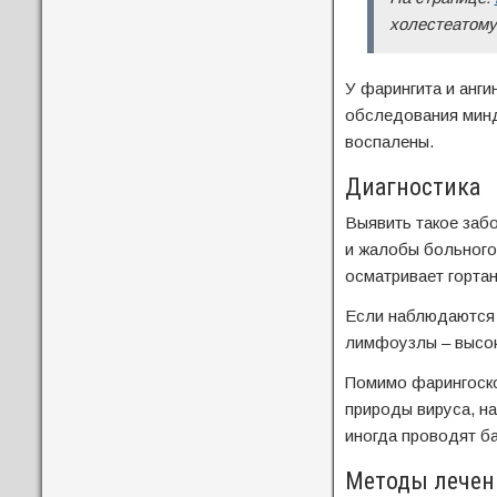
холестеатому
У фарингита и анг
обследования минда
воспалены.
Диагностика
Выявить такое забо
и жалобы больного
осматривает горта
Если наблюдаются о
лимфоузлы – высок
Помимо фарингоско
природы вируса, на
иногда проводят ба
Методы лечен