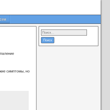
всем
спаление
жие симптомы, но