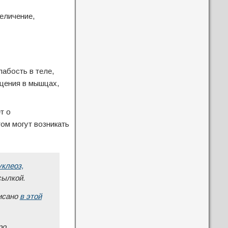
еличение,
лабость в теле,
щения в мышцах,
т о
ом могут возникать
клеоз,
сылкой.
писано
в этой
ро