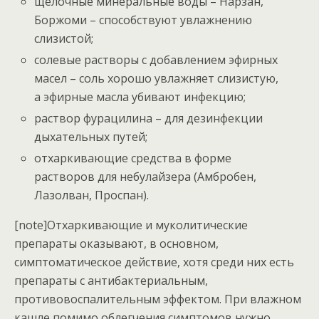
щелочные минеральные воды – Нарзан,
Боржоми – способствуют увлажнению
слизистой;
солевые растворы с добавлением эфирных
масел – соль хорошо увлажняет слизистую,
а эфирные масла убивают инфекцию;
раствор фурацилина – для дезинфекции
дыхательных путей;
отхаркивающие средства в форме
растворов для небулайзера (Амбробен,
Лазолван, Проспан).
[note]Отхаркивающие и муколитические
препараты оказывают, в основном,
симптоматическое действие, хотя среди них есть
препараты с антибактериальным,
противовоспалительным эффектом. При влажном
кашле помимо облегчения симптомов нужно