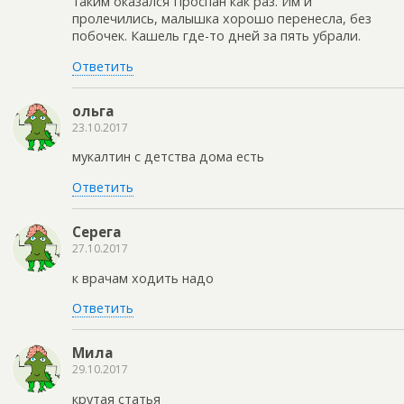
таким оказался Проспан как раз. Им и
пролечились, малышка хорошо перенесла, без
побочек. Кашель где-то дней за пять убрали.
Ответить
ольга
23.10.2017
мукалтин с детства дома есть
Ответить
Серега
27.10.2017
к врачам ходить надо
Ответить
Мила
29.10.2017
крутая статья